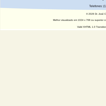
Telefones: (
© 2026 Dr. José Ca
Melhor visualizado em 1024 x 768 ou superior co
Valid XHTML 1.0 Transitio