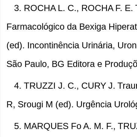
ROCHA L. C., ROCHA F. E. T.
Farmacológico da Bexiga Hiperat
(ed). Incontinência Urinária, Uro
São Paulo, BG Editora e Produçõe
TRUZZI J. C., CURY J. Traum
R, Srougi M (ed). Urgência Uroló
MARQUES Fo A. M. F., TRUZZI